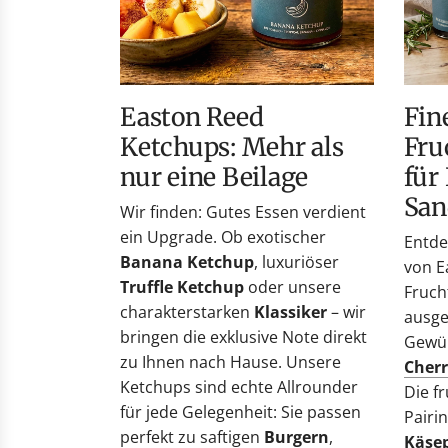
eine
Käse,
Beilage
BBQ
&
Sandw
Easton Reed
Fine Pairings –
Ketchups: Mehr als
Fru
nur eine Beilage
für
San
Wir finden: Gutes Essen verdient
ein Upgrade. Ob exotischer
Entde
Banana Ketchup
, luxuriöser
von E
Truffle Ketchup
oder unsere
Fruch
charakterstarken
Klassiker
– wir
ausge
bringen die exklusive Note direkt
Gewü
zu Ihnen nach Hause. Unsere
Cherr
Ketchups sind echte Allrounder
Die f
für jede Gelegenheit: Sie passen
Pairi
perfekt zu saftigen
Burgern
,
Käsep