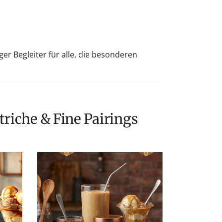
ger Begleiter für alle, die besonderen
triche & Fine Pairings
Easton
Reed
Nut
Butters:
Ihr
Upgrade