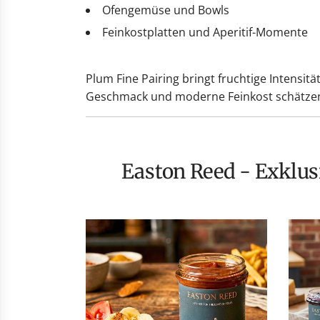
Ofengemüse und Bowls
Feinkostplatten und Aperitif-Momente
Plum Fine Pairing bringt fruchtige Intensitä
Geschmack und moderne Feinkost schätze
Easton Reed - Exklus
Easton
Fine
Reed
Pairi
Ketchups:
–
Mehr
Fruch
als
Chutn
nur
für