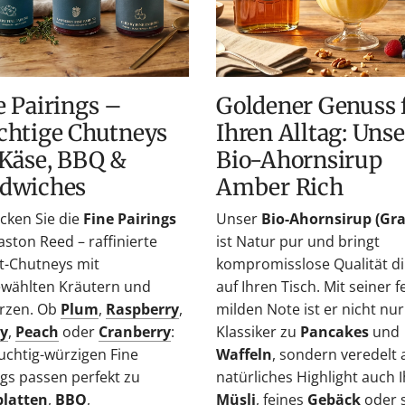
Bio-
Ahornsirup
Amber
iches
Rich
Goldener Genuss für
chtige Chutneys
Ihren Alltag: Unse
 Käse, BBQ &
Bio-Ahornsirup
dwiches
Amber Rich
cken Sie die
Fine Pairings
Unser
Bio-Ahornsirup (Gra
aston Reed – raffinierte
ist Natur pur und bringt
t-Chutneys mit
kompromisslose Qualität di
wählten Kräutern und
auf Ihren Tisch. Mit seiner f
rzen. Ob
Plum
,
Raspberry
,
milden Note ist er nicht nur
y
,
Peach
oder
Cranberry
:
Klassiker zu
Pancakes
und
ruchtig-würzigen Fine
Waffeln
, sondern veredelt 
ngs passen perfekt zu
natürliches Highlight auch I
latten
,
BBQ
,
Müsli
, feines
Gebäck
oder 