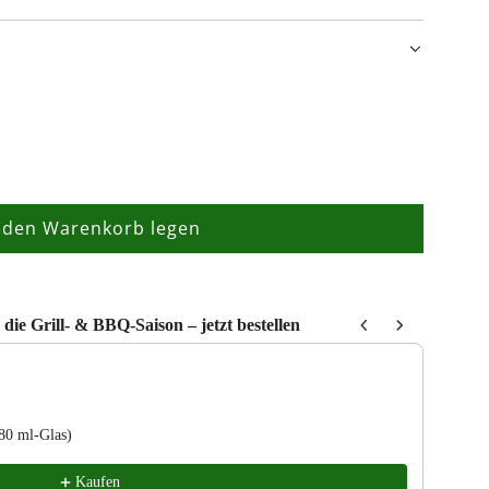
 den Warenkorb legen
L
a
d
e
die Grill- & BBQ-Saison – jetzt bestellen
n
to navigate through product recommendations, or scroll horizontally to
.
.
.
80 ml-Glas)
Farmh
9,95 
Kaufen