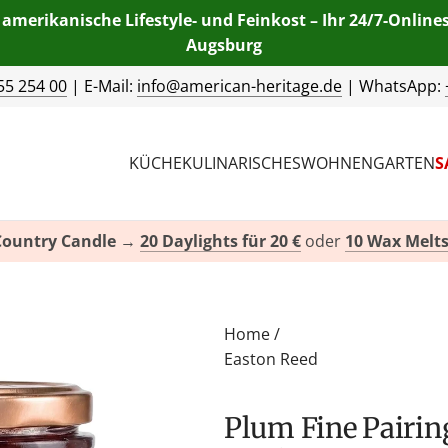
 amerikanische Lifestyle- und Feinkost – Ihr 24/7-Onlin
Augsburg
55 254 00
| E-Mail:
info@american-heritage.de
| WhatsApp:
KÜCHE
KULINARISCHES
WOHNEN
GARTEN
S
Country Candle
→
20 Daylights für 20 €
oder
10 Wax Melts
Home
/
Easton Reed
Plum Fine Pairing von Easton Reed (230 g-