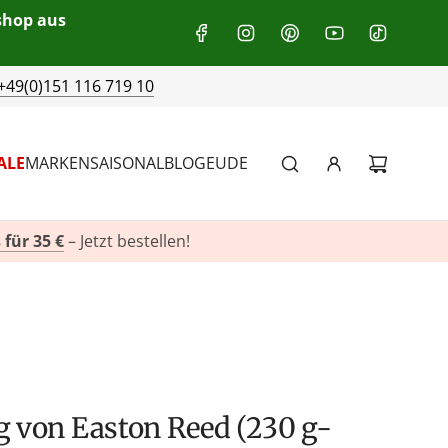
eshop aus
+49(0)151 116 719 10
ALE
MARKEN
SAISONAL
BLOG
EU
DE
 für 35 €
– Jetzt bestellen!