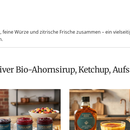
t, feine Würze und zitrische Frische zusammen – ein vielseiti
n.
iver Bio-Ahornsirup, Ketchup, Aufs
Goldener
ngs
Genuss
für
tige
Ihren
eys
Alltag:
Unser