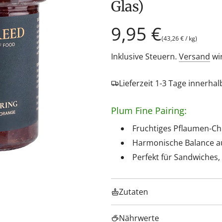
Glas)
Regulärer
9,95 €
(
43,26 €
/
kg
)
Preis
Inklusive Steuern.
Versand
wi
Lieferzeit 1-3 Tage innerha
Plum Fine Pairing:
Fruchtiges Pflaumen-Ch
Harmonische Balance au
Perfekt für Sandwiches, 
Zutaten
Nährwerte