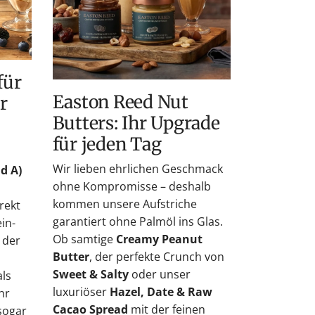
für
jeden
Tag
Easton Reed Nut
r
Butters: Ihr Upgrade
für jeden Tag
Wir lieben ehrlichen Geschmack
d A)
ohne Kompromisse – deshalb
kommen unsere Aufstriche
rekt
garantiert ohne Palmöl ins Glas.
ein-
Ob samtige
Creamy Peanut
 der
Butter
, der perfekte Crunch von
Sweet & Salty
oder unser
als
luxuriöser
Hazel, Date & Raw
hr
Cacao Spread
mit der feinen
sogar