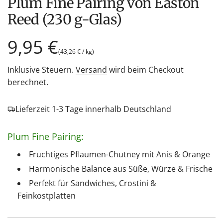
Plum Fine Pairing von Easton
Reed (230 g-Glas)
Regulärer
9,95 €
(
43,26 €
/
kg
)
Preis
Inklusive Steuern.
Versand
wird beim Checkout
berechnet.
Lieferzeit 1-3 Tage innerhalb Deutschland
Plum Fine Pairing:
Fruchtiges Pflaumen-Chutney mit Anis & Orange
Harmonische Balance aus Süße, Würze & Frische
Perfekt für Sandwiches, Crostini &
Feinkostplatten