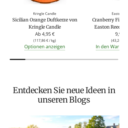
Kringle Candle
Easton Re
Sicilian Orange Duftkerze von
Cranberry Fine 
Kringle Candle
Easton Reed (2
Ab
4,95 €
9,95 €
(
117,86 €
/
kg
)
(
43,26 €
/
Optionen anzeigen
In den Warenk
Entdecken Sie neue Ideen in
unseren Blogs