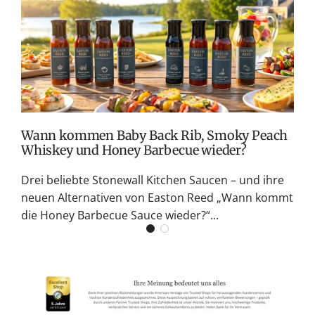
T
v
M
S
G
K
Wann kommen Baby Back Rib, Smoky Peach
Whiskey und Honey Barbecue wieder?
Drei beliebte Stonewall Kitchen Saucen – und ihre
neuen Alternativen von Easton Reed „Wann kommt
die Honey Barbecue Sauce wieder?“...