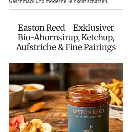
Geschmack und moderne Feinkost schätzen.
Easton Reed - Exklusiver
Bio-Ahornsirup, Ketchup,
Aufstriche & Fine Pairings
Easton
Reed
Ketchups:
Mehr
als
nur
eine
Beilage