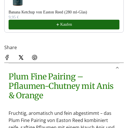
.
Banana Ketchup von Easton Reed (280 ml-Glas)
9,95 €
Kaufen
Share
Plum Fine Pairing –
Pflaumen-Chutney mit Anis
& Orange
Fruchtig, aromatisch und fein abgestimmt – das
Plum Fine Pairing von Easton Reed kombiniert
reife, saftige Pflaumen mit einem Hauch Anis und