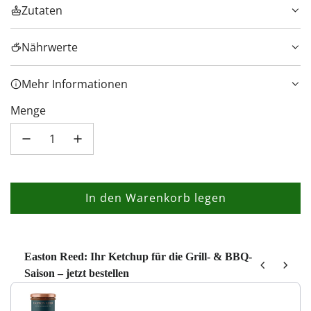
Zutaten
Nährwerte
Mehr Informationen
Menge
In den Warenkorb legen
L
a
d
e
Easton Reed: Ihr Ketchup für die Grill- & BBQ-
Saison – jetzt bestellen
n
Use the Previous and Next buttons to navigate through product recom
.
.