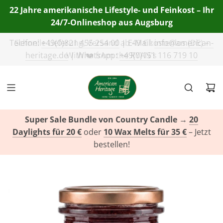
22 Jahre amerikanische Lifestyle- und Feinkost – Ihr
24/7-Onlineshop aus Augsburg
Telefon:
+49(0)821 455 254 00
| E-Mail:
info@american-
heritage.de
| WhatsApp:
+49(0)151 116 719 10
Super Sale Bundle von Country Candle
→
20
Daylights für 20 €
oder
10 Wax Melts für 35 €
– Jetzt
bestellen!