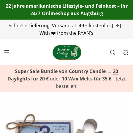
22 Jahre amerikanische Lifestyle- und Feinkost – Ihr
24/7-Onlineshop aus Augsburg
Schnelle Lieferung, Versand ab 49 € kostenlos (DE) –
+49(0)821 455 254 00
info@american-
heritage.de
With ❤️ from the RYAN's
+49(0)151 116 719 10
Super Sale Bundle von Country Candle
→
20
Daylights für 20 €
oder
10 Wax Melts für 35 €
– Jetzt
bestellen!