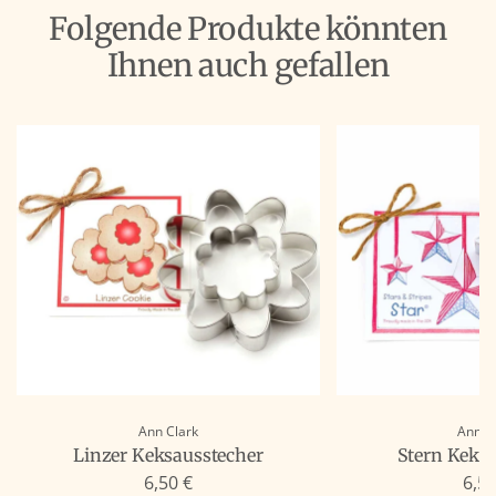
Folgende Produkte könnten
Ihnen auch gefallen
Ann Clark
Ann C
Linzer Keksausstecher
Stern Keks
6,50 €
6,50