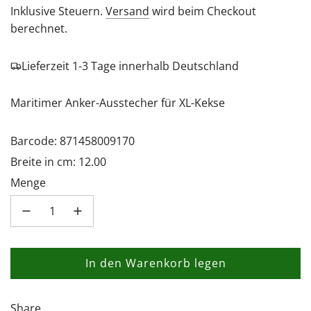
Preis
Inklusive Steuern.
Versand
wird beim Checkout
berechnet.
Lieferzeit 1-3 Tage innerhalb Deutschland
Maritimer Anker-Ausstecher für XL-Kekse
Barcode: 871458009170
Breite in cm: 12.00
Menge
In den Warenkorb legen
L
a
d
Share