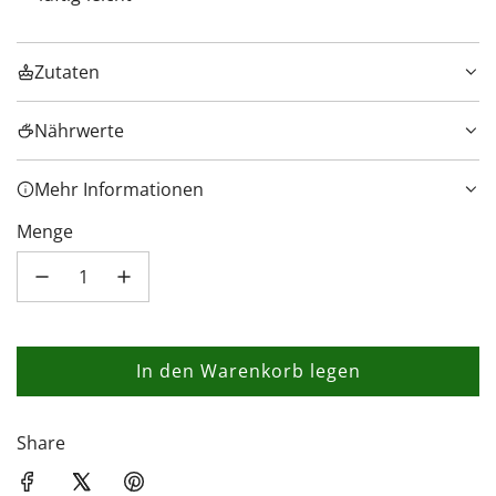
Zutaten
Nährwerte
Mehr Informationen
Menge
In den Warenkorb legen
L
a
d
Share
e
n