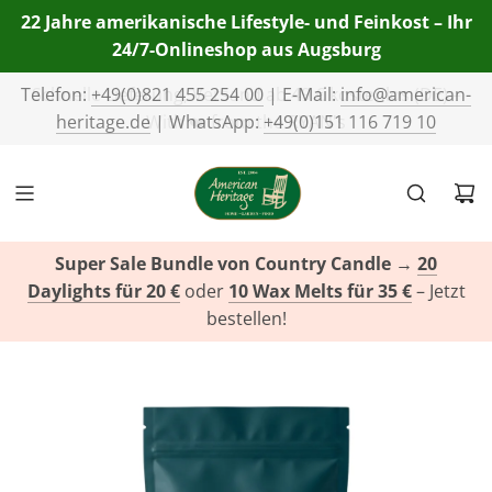
22 Jahre amerikanische Lifestyle- und Feinkost – Ihr
24/7-Onlineshop aus Augsburg
Telefon:
+49(0)821 455 254 00
| E-Mail:
info@american-
heritage.de
| WhatsApp:
+49(0)151 116 719 10
Super Sale Bundle von Country Candle
→
20
Daylights für 20 €
oder
10 Wax Melts für 35 €
– Jetzt
bestellen!