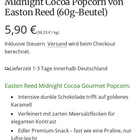
Midnight Cocoa Popcorn von
Easton Reed (60g-Beutel)
Regulärer
5,90 €
(
98,33 €
/
kg
)
Preis
Inklusive Steuern.
Versand
wird beim Checkout
berechnet.
Lieferzeit 1-3 Tage innerhalb Deutschland
Easton Reed Midnight Cocoa Gourmet Popcorn:
Intensive dunkle Schokolade trifft auf goldenes
Karamell
Verfeinert mit zarten Meersalzflocken für
eleganten Kontrast
Edler Premium-Snack – fast wie eine Praline, nur
luftig-leicht