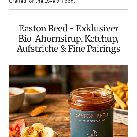
Crafted for the Love of Food.
Easton Reed - Exklusiver
Bio-Ahornsirup, Ketchup,
Aufstriche & Fine Pairings
Easton
Reed
Ketchups:
Mehr
als
nur
eine
Beilage