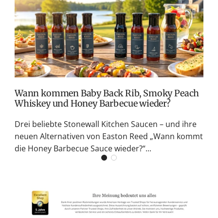
T
v
M
S
G
K
Wann kommen Baby Back Rib, Smoky Peach
Whiskey und Honey Barbecue wieder?
Drei beliebte Stonewall Kitchen Saucen – und ihre
neuen Alternativen von Easton Reed „Wann kommt
die Honey Barbecue Sauce wieder?“...