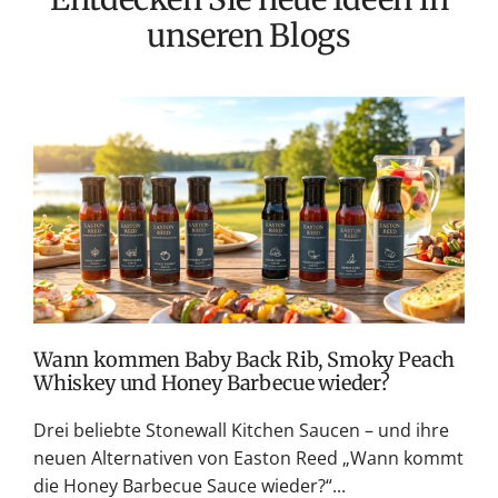
unseren Blogs
T
v
M
S
G
K
Wann kommen Baby Back Rib, Smoky Peach
Whiskey und Honey Barbecue wieder?
Drei beliebte Stonewall Kitchen Saucen – und ihre
neuen Alternativen von Easton Reed „Wann kommt
die Honey Barbecue Sauce wieder?“...