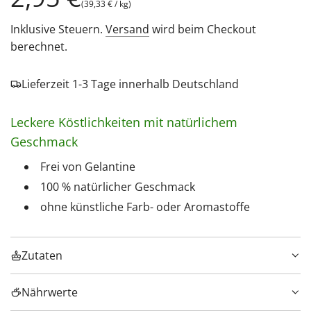
(
39,33 €
/
kg
)
Preis
Inklusive Steuern.
Versand
wird beim Checkout
berechnet.
Lieferzeit 1-3 Tage innerhalb Deutschland
Leckere Köstlichkeiten mit natürlichem
Geschmack
Frei von Gelantine
100 % natürlicher Geschmack
ohne künstliche Farb- oder Aromastoffe
Zutaten
Nährwerte