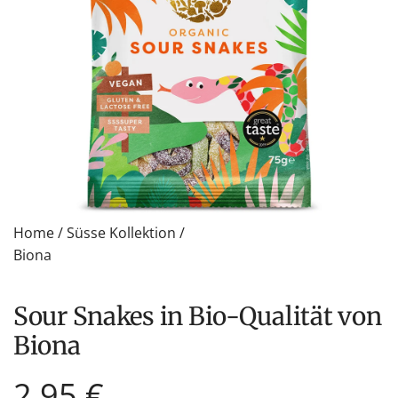
Home
/
Süsse Kollektion
/
Biona
Sour Snakes in Bio-Qualität von
Biona
Regulärer
2,95 €