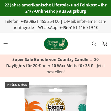
22 Jahre amerikanische Lifestyle- und Feinkost – Ihr
24/7-Onlineshop aus Augsburg
Telefon:
+49(0)821 455 254 00
| E-Mail:
info@american-
heritage.de
| WhatsApp:
+49(0)151 116 719 10
Super Sale Bundle von Country Candle
→
20
Daylights für 20 €
oder
10 Wax Melts für 35 €
– Jetzt
bestellen!
IN KÜRZE ZURÜCK