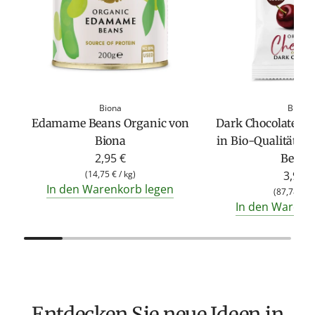
Biona
Biona
Edamame Beans Organic von
Dark Chocolate Co
Biona
in Bio-Qualität vo
2,95 €
Beutel
(
14,75 €
/
kg
)
3,95 €
In den Warenkorb legen
(
87,78 €
/
In den Warenk
Entdecken Sie neue Ideen in