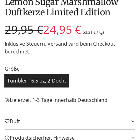
Lemon Sugar Marshmallow
Duftkerze Limited Edition
Sonderpreis
Regulärer
29,95 €
24,95 €
(
53,31 €
/
kg
)
Preis
Inklusive Steuern.
Versand
wird beim Checkout
berechnet.
Größe
Tumbler 16.5 oz; 2-Docht
Lieferzeit 1-3 Tage innerhalb Deutschland
Duft
Produktsicherheit Hinweise