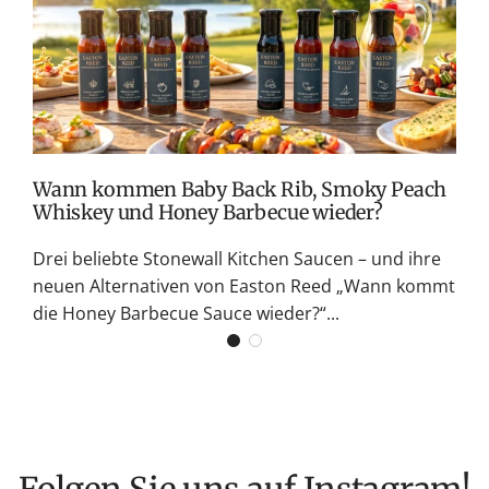
v
s
M
S
G
K
Wann kommen Baby Back Rib, Smoky Peach
Whiskey und Honey Barbecue wieder?
Drei beliebte Stonewall Kitchen Saucen – und ihre
neuen Alternativen von Easton Reed „Wann kommt
die Honey Barbecue Sauce wieder?“...