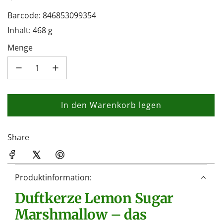
Barcode: 846853099354
Inhalt: 468 g
Menge
In den Warenkorb legen
L
a
d
Share
e
n
.
Produktinformation:
.
Duftkerze Lemon Sugar
.
Marshmallow – das