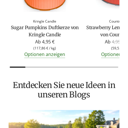
Kringle Candle
Country Ca
Sugar Pumpkins Duftkerze von
Strawberry Lemona
Kringle Candle
von Country
R
Ab
4,95 €
Ab
4,95 €
2
e
(
117,86 €
/
kg
)
(
59,52 €
/
Optionen anzeigen
Optionen an
g
u
l
ä
Entdecken Sie neue Ideen in
r
e
unseren Blogs
r
P
r
e
T
i