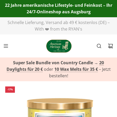
22 Jahre amerikanische Lifestyle- und Feinkost – Ihr
24/7-Onlineshop aus Augsburg
Telefon:
+49(0)821 455 254 00
| E-Mail:
info@american-
heritage.de
| WhatsApp:
+49(0)151 116 719 10
Super Sale Bundle von Country Candle
→
20
Daylights für 20 €
oder
10 Wax Melts für 35 €
– Jetzt
bestellen!
-17%