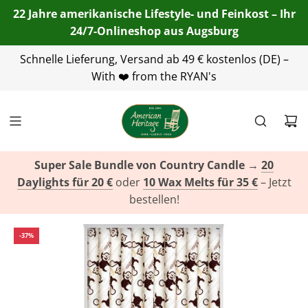
22 Jahre amerikanische Lifestyle- und Feinkost – Ihr
24/7-Onlineshop aus Augsburg
Telefon:
Schnelle Lieferung, Versand ab 49 € kostenlos (DE) –
+49(0)821 455 254 00
| E-Mail:
info@american-
heritage.de
With ❤️ from the RYAN's
| WhatsApp:
+49(0)151 116 719 10
Super Sale Bundle von Country Candle
→
20
Daylights für 20 €
oder
10 Wax Melts für 35 €
– Jetzt
bestellen!
-37%