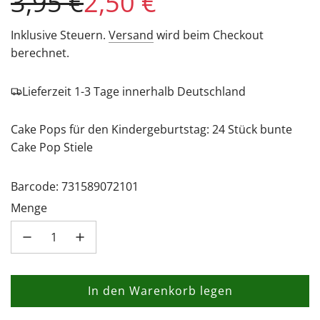
Sonderpreis
Regulärer
3,95 €
2,50 €
Preis
Inklusive Steuern.
Versand
wird beim Checkout
berechnet.
Lieferzeit 1-3 Tage innerhalb Deutschland
Cake Pops für den Kindergeburtstag: 24 Stück bunte
Cake Pop Stiele
Barcode: 731589072101
Menge
In den Warenkorb legen
L
a