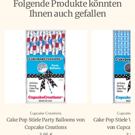
Folgende Produkte könnten
Ihnen auch gefallen
Cupcake Creations
Cupcake C
Cake Pop Stiele Party Balloons von
Cake Pop Stiele W
Cupcake Creations
von Cupcake
3,95 €
3,95