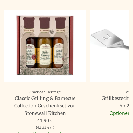
American Heritage
Fox 
Classic Grilling & Barbecue
Grillbesteck 
Ab
29
Collection Geschenkset von
Optionen 
Stonewall Kitchen
41,90 €
(
42,32 €
/
l
)