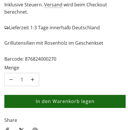
Preis
Inklusive Steuern.
Versand
wird beim Checkout
berechnet.
Lieferzeit 1-3 Tage innerhalb Deutschland
Grillutensilien mit Rosenholz im Geschenkset
Barcode: 876824000270
Menge
In den Warenkorb legen
L
a
d
Share
e