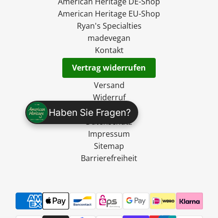
American Heritage DE-Shop
American Heritage EU-Shop
Ryan's Specialties
madevegan
Kontakt
Vertrag widerrufen
Versand
Widerruf
AGB
Haben Sie Fragen?
Datenschutz
Impressum
Sitemap
Barrierefreiheit