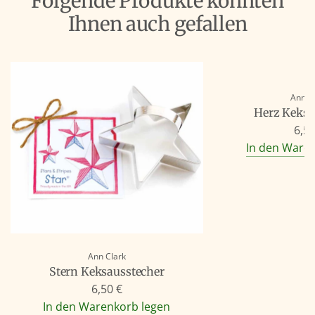
Folgende Produkte könnten
Ihnen auch gefallen
Ann C
Herz Keksa
6,50
In den Ware
Ann Clark
Stern Keksausstecher
6,50 €
In den Warenkorb legen