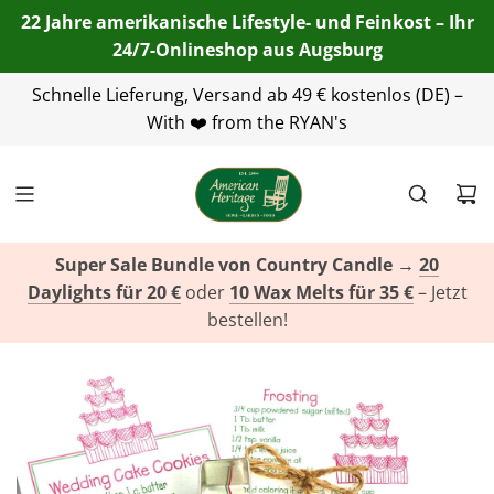
22 Jahre amerikanische Lifestyle- und Feinkost – Ihr
24/7-Onlineshop aus Augsburg
Schnelle Lieferung, Versand ab 49 € kostenlos (DE) –
+49(0)821 455 254 00
info@american-
heritage.de
With ❤️ from the RYAN's
+49(0)151 116 719 10
Super Sale Bundle von Country Candle
→
20
Daylights für 20 €
oder
10 Wax Melts für 35 €
– Jetzt
bestellen!