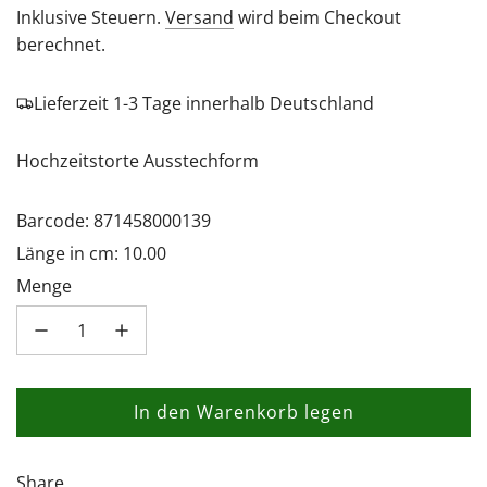
Preis
Inklusive Steuern.
Versand
wird beim Checkout
berechnet.
Lieferzeit 1-3 Tage innerhalb Deutschland
Hochzeitstorte Ausstechform
Barcode: 871458000139
Länge in cm: 10.00
Menge
In den Warenkorb legen
L
a
d
Share