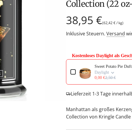
Collection (22 oz
Regulärer
38,95 €
(
62,42 €
/
kg
)
Preis
Inklusive Steuern.
Versand
wi
Kostenloses Daylight als Gesc
Use the Previous and Next buttons t
Sweet Potato Pie Duf
Daylight
0,00 €
2,50 €
Lieferzeit 1-3 Tage innerha
Manhattan als großes Kerzeng
Collection von Kringle Candle