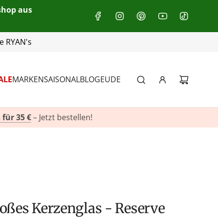
eshop aus
+49(0)151 116 719 10
ALE
MARKEN
SAISONAL
BLOG
EU
DE
 für 35 €
– Jetzt bestellen!