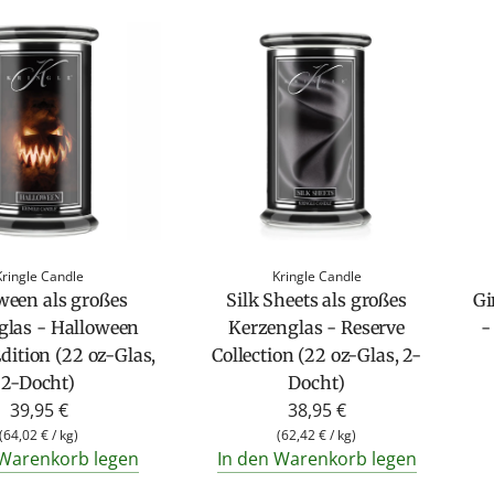
Kringle Candle
Kringle Candle
Silk Sheets als großes
ween als großes
Gi
Kerzenglas - Reserve
glas - Halloween
-
Collection (22 oz-Glas, 2-
dition (22 oz-Glas,
Docht)
2-Docht)
38,95 €
39,95 €
(
62,42 €
/
kg
)
(
64,02 €
/
kg
)
In den Warenkorb legen
 Warenkorb legen