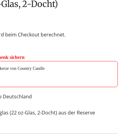
-Glas, 2-Docht)
rd beim Checkout berechnet.
henk sichern
o navigate through product add-ons, or scroll horizontally to view mor
tkerze von Country Candle
lb Deutschland
las (22 oz-Glas, 2-Docht) aus der Reserve