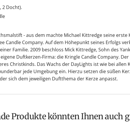
, 2 Docht).
dle
smalstift - aus dem machte Michael Kittredge seine erste 
kee Candle Company. Auf dem Höhepunkt seines Erfolgs verka
iner Familie. 2009 beschloss Mick Kittredge, Sohn des Yan
e eigene Duftkerzen-Firma: die Kringle Candle Company. De
es Christkinds. Das Wachs der DayLights ist wie bei allen 
wunderbar jede Umgebung ein. Hierzu setzen die süßen Ker
der sich dem jeweiligen Duftthema der Kerze anpasst.
nde Produkte könnten Ihnen auch g