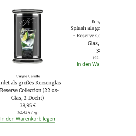
Kringle Candle
Splash als großes Kerzengla
- Reserve Collection (22 oz-
Glas, 2-Docht)
38,95 €
(
62,42 €
/
kg
)
In den Warenkorb legen
Kringle Candle
mlet als großes Kerzenglas
 Reserve Collection (22 oz-
Glas, 2-Docht)
38,95 €
(
62,42 €
/
kg
)
In den Warenkorb legen