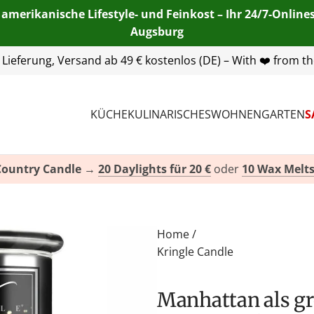
 amerikanische Lifestyle- und Feinkost – Ihr 24/7-Onlin
Augsburg
55 254 00
| E-Mail:
info@american-heritage.de
| WhatsApp:
KÜCHE
KULINARISCHES
WOHNEN
GARTEN
S
Country Candle
→
20 Daylights für 20 €
oder
10 Wax Melts
Home
/
Kringle Candle
Manhattan als großes Kerzenglas - Reserve