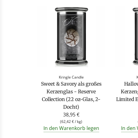
Kringle Candle
Sweet & Savory als großes
Hallo
Kerzenglas - Reserve
Kerzen
Collection (22 oz-Glas, 2-
Limited E
Docht)
38,95 €
(
62,42 €
/
kg
)
In den Warenkorb legen
In den