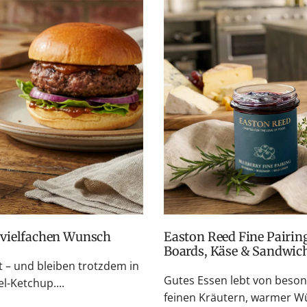
f vielfachen Wunsch
Easton Reed Fine Pairings: Fruchtige Chutneys für BBQ, Cheese
Boards, Käse & Sandwic
– und bleiben trotzdem in
Gutes Essen lebt von beso
l-Ketchup....
feinen Kräutern, warmer Wü