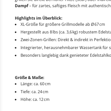
Dampf
– für zartes, saftiges Fleisch mit authenti
Highlights im Überblick:
XL-Größe für größere Grillmodelle ab Ø 67 cm
Hergestellt aus 8 lbs (ca. 3,6 kg) robustem Edelst
Zwei-Zonen-Grillen: Direkt & indirekt in Perfekti
Integrierter, herausnehmbarer Wassertank für
Besonders langlebig dank genieteter Edelstahlk
Größe & Maße:
Länge: ca. 60 cm
Tiefe: ca. 24 cm
Höhe: ca. 12 cm