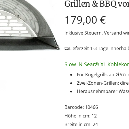
Grillen & BBQ vo
Regulärer
179,00 €
Preis
Inklusive Steuern.
Versand
wi
Lieferzeit 1-3 Tage innerha
Slow 'N Sear® XL Kohlekor
Für Kugelgrills ab Ø 67 
Zwei-Zonen-Grillen: dir
Herausnehmbarer Wasser
Barcode: 10466
Höhe in cm: 12
Breite in cm: 24