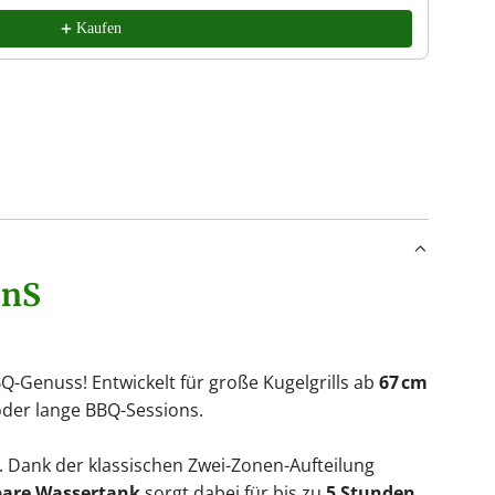
Kaufen
SnS
BQ-Genuss! Entwickelt für große Kugelgrills ab
67 cm
 oder lange BBQ-Sessions.
. Dank der klassischen Zwei-Zonen-Aufteilung
are Wassertank
sorgt dabei für bis zu
5 Stunden