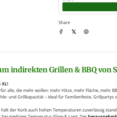
19,90 €
Share
zum indirekten Grillen & BBQ von 
 XL!
 für alle, die mehr wollen: mehr Hitze, mehr Fläche, mehr B
le- und Grillkapazität – ideal für Familienfeste, Grillpartys
, hält der Korb auch hohen Temperaturen zuverlässig stand
ekt bei niedriger Temperatur (Slow & Low). Der
herausnehmb