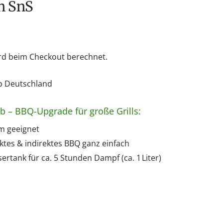
n SnS
rd beim Checkout berechnet.
lb Deutschland
b – BBQ-Upgrade für große Grills:
cm geeignet
ektes & indirektes BBQ ganz einfach
tank für ca. 5 Stunden Dampf (ca. 1 Liter)