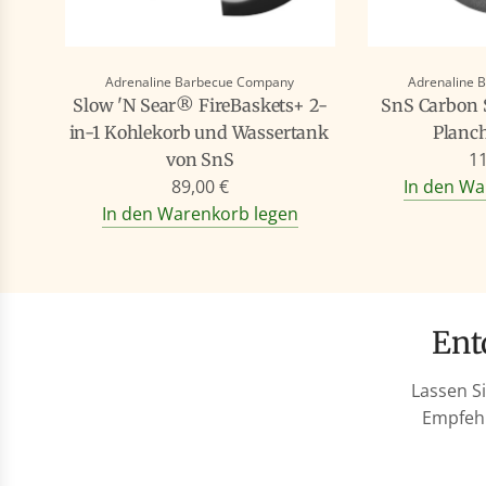
Adrenaline Barbecue Company
Adrenaline 
Slow 'N Sear® FireBaskets+ 2-
SnS Carbon S
in-1 Kohlekorb und Wassertank
Planc
11
von SnS
89,00 €
In den Wa
In den Warenkorb legen
En
Lassen S
Empfehl