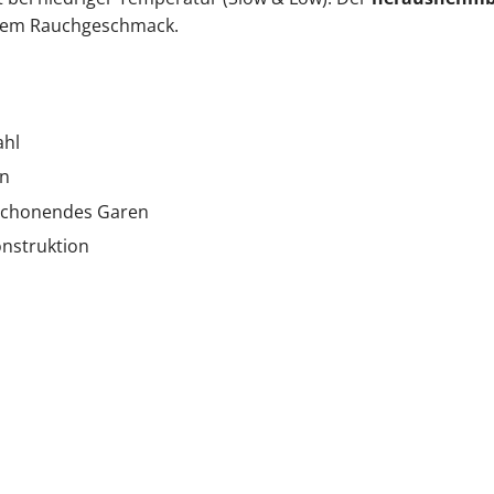
schem Rauchgeschmack.
ahl
on
 schonendes Garen
onstruktion