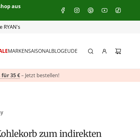
eshop aus
he RYAN's
+49(0)151 116 719 10
ALE
MARKEN
SAISONAL
BLOG
EU
DE
 für 35 €
– Jetzt bestellen!
ny