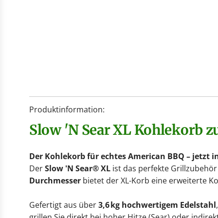
Produktinformation:
Slow 'N Sear XL Kohlekorb 
Der Kohlekorb für echtes American BBQ – jetzt in
Der
Slow 'N Sear® XL
ist das perfekte Grillzubehör
Durchmesser
bietet der XL-Korb eine erweiterte Koh
Gefertigt aus über
3,6 kg hochwertigem Edelstahl
grillen Sie direkt bei hoher Hitze (Sear) oder indir