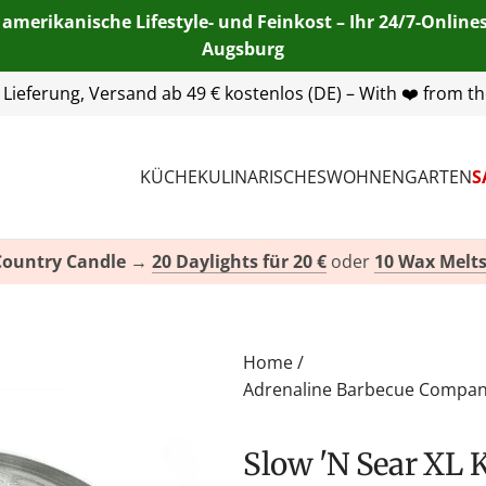
 amerikanische Lifestyle- und Feinkost – Ihr 24/7-Onlin
Augsburg
55 254 00
 Lieferung, Versand ab 49 € kostenlos (DE) – With ❤️ from t
info@american-heritage.de
KÜCHE
KULINARISCHES
WOHNEN
GARTEN
S
Country Candle
→
20 Daylights für 20 €
oder
10 Wax Melts
Home
/
Adrenaline Barbecue Compa
Slow 'N Sear XL Kohlekorb zum indirekten