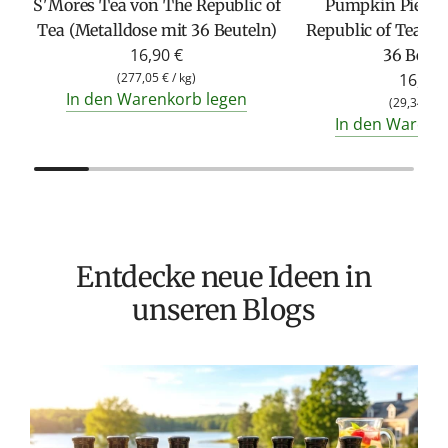
S'Mores Tea von The Republic of
Pumpkin Pie Ch
Tea (Metalldose mit 36 Beuteln)
Republic of Tea (M
16,90 €
36 Beute
(
277,05 €
/
kg
)
16,90 
In den Warenkorb legen
(
29,34 €
/
In den Warenk
Entdecke neue Ideen in
unseren Blogs
T
v