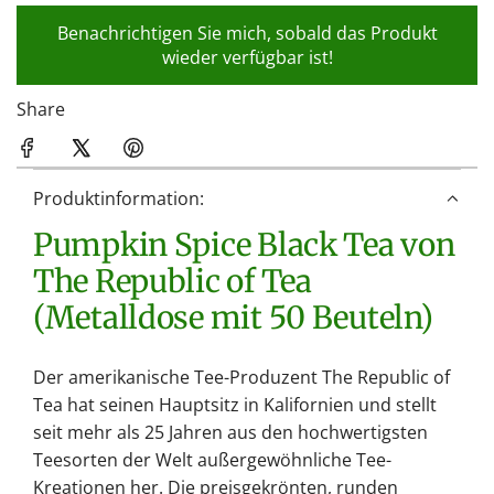
d
Benachrichtigen Sie mich, sobald das Produkt
e
wieder verfügbar ist!
n
.
Share
.
.
Produktinformation:
Pumpkin Spice Black Tea von
The Republic of Tea
(Metalldose mit 50 Beuteln)
Der amerikanische Tee-Produzent The Republic of
Tea hat seinen Hauptsitz in Kalifornien und stellt
seit mehr als 25 Jahren aus den hochwertigsten
Teesorten der Welt außergewöhnliche Tee-
Kreationen her. Die preisgekrönten, runden