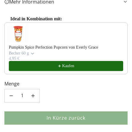
Mehr Informationen
Ideal in Kombination mit:
Use the Previous and Next buttons to navigate through product recom
Pumpkin Spice Perfection Popcorn von Everly Grace
Becher 60 g
4,95 €
Kaufen
Menge
In Kürze zurück
L
a