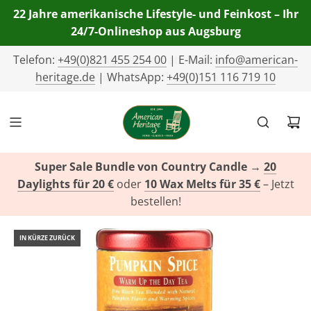
22 Jahre amerikanische Lifestyle- und Feinkost – Ihr
24/7-Onlineshop aus Augsburg
Telefon:
+49(0)821 455 254 00
| E-Mail:
info@american-
heritage.de
| WhatsApp:
+49(0)151 116 719 10
Super Sale Bundle von Country Candle
→
20
Daylights für 20 €
oder
10 Wax Melts für 35 €
– Jetzt
bestellen!
IN KÜRZE ZURÜCK