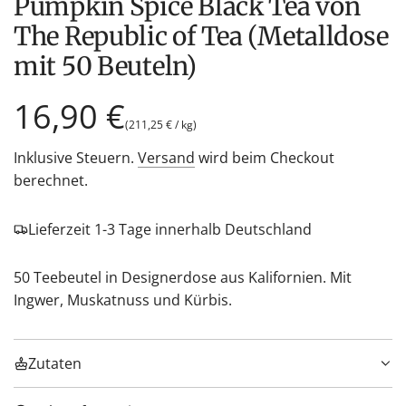
Pumpkin Spice Black Tea von
The Republic of Tea (Metalldose
mit 50 Beuteln)
Regulärer
16,90 €
(
211,25 €
/
kg
)
Preis
Inklusive Steuern.
Versand
wird beim Checkout
berechnet.
Lieferzeit 1-3 Tage innerhalb Deutschland
50 Teebeutel in Designerdose aus Kalifornien. Mit
Ingwer, Muskatnuss und Kürbis.
Zutaten