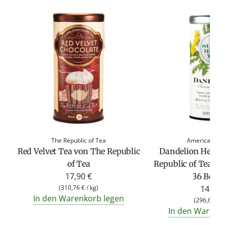
The Republic of Tea
American Her
Red Velvet Tea von The Republic
Dandelion Herb 
of Tea
Republic of Tea (M
17,90 €
36 Beute
(
310,76 €
/
kg
)
14,95 
In den Warenkorb legen
(
296,63 €
/
In den Warenk