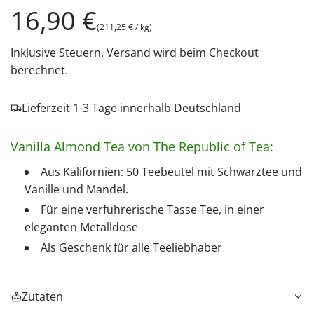
Regulärer
16,90 €
(
211,25 €
/
kg
)
Preis
Inklusive Steuern.
Versand
wird beim Checkout
berechnet.
Lieferzeit 1-3 Tage innerhalb Deutschland
Vanilla Almond Tea von The Republic of Tea:
Aus Kalifornien: 50 Teebeutel mit Schwarztee und
Vanille und Mandel.
Für eine verführerische Tasse Tee, in einer
eleganten Metalldose
Als Geschenk für alle Teeliebhaber
Zutaten