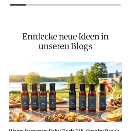
Entdecke neue Ideen in
unseren Blogs
T
v
M
S
G
K