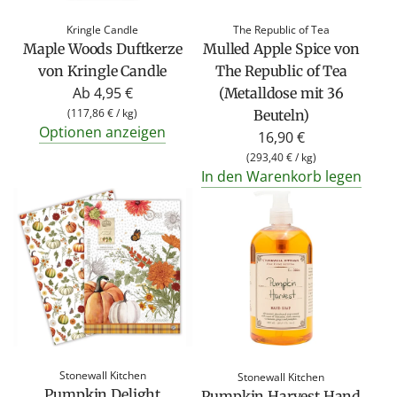
r
Kringle Candle
The Republic of Tea
e
Maple Woods Duftkerze
Mulled Apple Spice von
i
von Kringle Candle
The Republic of Tea
s
Ab
4,95 €
(Metalldose mit 36
(
117,86 €
/
kg
)
Beuteln)
Optionen anzeigen
16,90 €
(
293,40 €
/
kg
)
In den Warenkorb legen
Stonewall Kitchen
Stonewall Kitchen
Pumpkin Delight
Pumpkin Harvest Hand