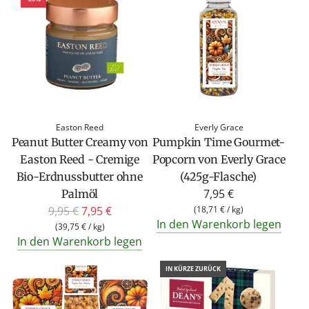
Easton Reed
Everly Grace
Peanut Butter Creamy von
Pumpkin Time Gourmet-
Easton Reed - Cremige
Popcorn von Everly Grace
Bio-Erdnussbutter ohne
(425g-Flasche)
7,95 €
Palmöl
R
9,95 €
7,95 €
(
18,71 €
/
kg
)
In den Warenkorb legen
e
(
39,75 €
/
kg
)
In den Warenkorb legen
g
u
IN KÜRZE ZURÜCK
l
ä