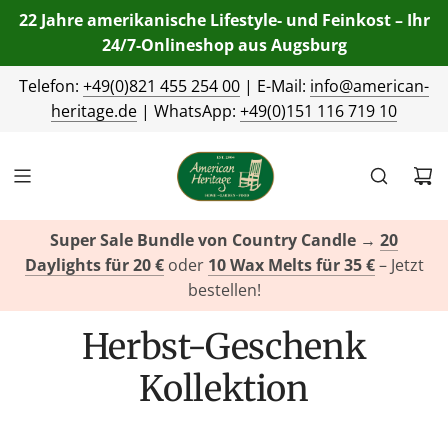
22 Jahre amerikanische Lifestyle- und Feinkost – Ihr
24/7-Onlineshop aus Augsburg
Telefon:
+49(0)821 455 254 00
| E-Mail:
info@american-
heritage.de
| WhatsApp:
+49(0)151 116 719 10
Super Sale Bundle von Country Candle
→
20
Daylights für 20 €
oder
10 Wax Melts für 35 €
– Jetzt
bestellen!
Herbst-Geschenk
Kollektion