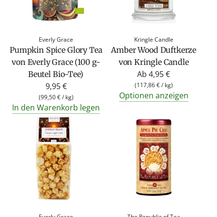
Everly Grace
Kringle Candle
Pumpkin Spice Glory Tea
Amber Wood Duftkerze
von Everly Grace (100 g-
von Kringle Candle
Ab
4,95 €
Beutel Bio-Tee)
9,95 €
(
117,86 €
/
kg
)
Optionen anzeigen
(
99,50 €
/
kg
)
In den Warenkorb legen
Everly Grace
The Republic of Tea