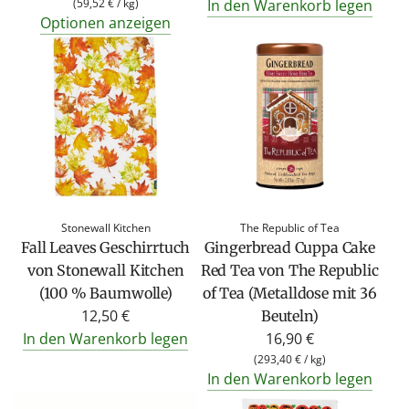
e
(
59,52 €
/
kg
)
In den Warenkorb legen
Optionen anzeigen
g
u
l
ä
r
e
r
P
r
Stonewall Kitchen
The Republic of Tea
e
Fall Leaves Geschirrtuch
Gingerbread Cuppa Cake
i
von Stonewall Kitchen
Red Tea von The Republic
s
(100 % Baumwolle)
of Tea (Metalldose mit 36
12,50 €
Beuteln)
In den Warenkorb legen
16,90 €
(
293,40 €
/
kg
)
In den Warenkorb legen