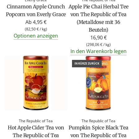
Cinnamon Apple Crunch
Apple Pie Chai Herbal Tee
Popcorn von Everly Grace
von The Republic of Tea
Ab
4,95 €
(Metalldose mit 36
(
82,50 €
/
kg
)
Beuteln)
Optionen anzeigen
16,90 €
(
298,06 €
/
kg
)
In den Warenkorb legen
IN KÜRZE ZURÜCK
The Republic of Tea
The Republic of Tea
Hot Apple Cider Tea von
Pumpkin Spice Black Tea
The Republic of Tea
von The Republic of Tea