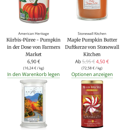
American Heritage
Stonewall Kitchen
Kürbis-Püree - Pumpkin
Maple Pumpkin Butter
in der Dose von Farmers
Duftkerze von Stonewall
Market
Kitchen
R
6,90 €
Ab
5,95 €
4,50 €
e
(
16,24 €
/
kg
)
(
72,58 €
/
kg
)
In den Warenkorb legen
Optionen anzeigen
g
u
l
ä
r
e
r
P