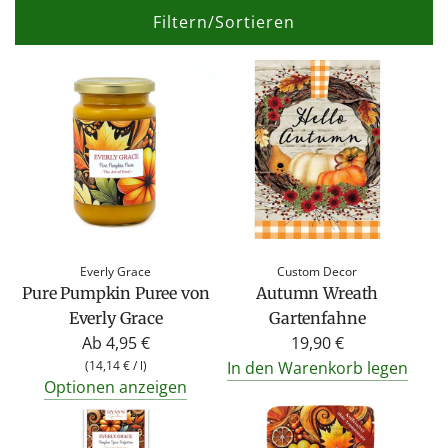
Filtern/Sortieren
Everly Grace
Custom Decor
Pure Pumpkin Puree von
Autumn Wreath
Everly Grace
Gartenfahne
Ab
4,95 €
19,90 €
(
14,14 €
/
l
)
In den Warenkorb legen
Optionen anzeigen