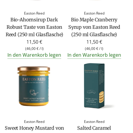
Easton Reed
Easton Reed
Bio-Ahornsirup Dark
Bio Maple Cranberry
Robust Taste von Easton
Syrup von Easton Reed
Reed (250 ml Glasflasche)
(250 ml Glasflasche)
11,50 €
11,50 €
(
46,00 €
/
l
)
(
46,00 €
/
l
)
In den Warenkorb legen
In den Warenkorb legen
Easton Reed
Easton Reed
Sweet Honey Mustard von
Salted Caramel