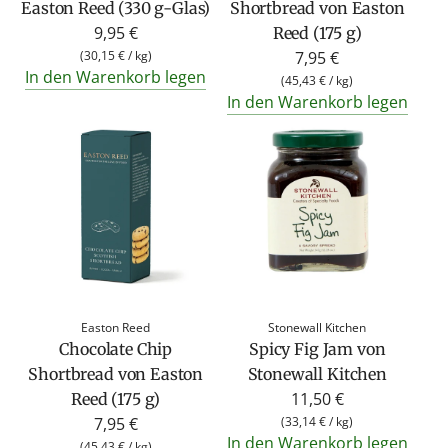
Easton Reed (330 g-Glas)
Shortbread von Easton
9,95 €
Reed (175 g)
(
30,15 €
/
kg
)
7,95 €
In den Warenkorb legen
(
45,43 €
/
kg
)
In den Warenkorb legen
Easton Reed
Stonewall Kitchen
Chocolate Chip
Spicy Fig Jam von
Shortbread von Easton
Stonewall Kitchen
11,50 €
Reed (175 g)
7,95 €
(
33,14 €
/
kg
)
In den Warenkorb legen
(
45,43 €
/
kg
)