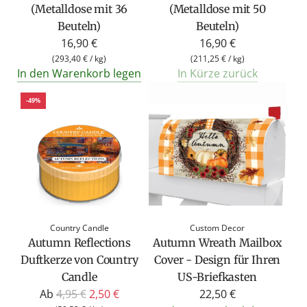
(Metalldose mit 36
(Metalldose mit 50
Beuteln)
Beuteln)
16,90 €
16,90 €
(
293,40 €
/
kg
)
(
211,25 €
/
kg
)
In den Warenkorb legen
In Kürze zurück
-49%
Country Candle
Custom Decor
Autumn Reflections
Autumn Wreath Mailbox
Duftkerze von Country
Cover - Design für Ihren
Candle
US-Briefkasten
R
Ab
4,95 €
2,50 €
22,50 €