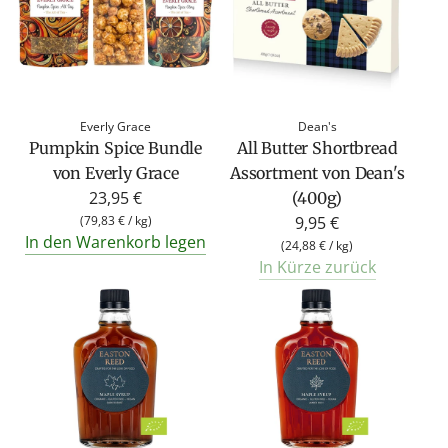
r
e
r
P
r
Everly Grace
Dean's
e
Pumpkin Spice Bundle
All Butter Shortbread
i
von Everly Grace
Assortment von Dean's
s
23,95 €
(400g)
(
79,83 €
/
kg
)
9,95 €
In den Warenkorb legen
(
24,88 €
/
kg
)
In Kürze zurück