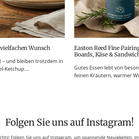
f vielfachen Wunsch
Easton Reed Fine Pairings: Fruchtige Chutneys für BBQ, Cheese
Boards, Käse & Sandwic
– und bleiben trotzdem in
Gutes Essen lebt von beso
l-Ketchup....
feinen Kräutern, warmer Wü
Folgen Sie uns auf Instagram!
hts! Folgen Sie uns auf Instagram, um spannende Neuigkeiten, Ins