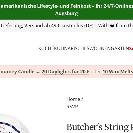
 amerikanische Lifestyle- und Feinkost – Ihr 24/7-Onlin
Augsburg
55 254 00
| E-Mail:
info@american-heritage.de
| WhatsApp:
KÜCHE
KULINARISCHES
WOHNEN
GARTEN
S
Country Candle
→
20 Daylights für 20 €
oder
10 Wax Melts
Home
/
RSVP
Butcher's String Kordel von R.S.V.P