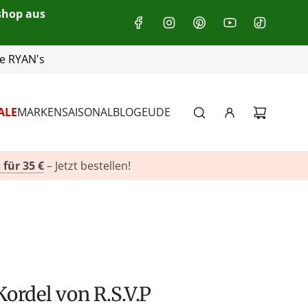
eshop aus
+49(0)151 116 719 10
ALE
MARKEN
SAISONAL
BLOG
EU
DE
 für 35 €
– Jetzt bestellen!