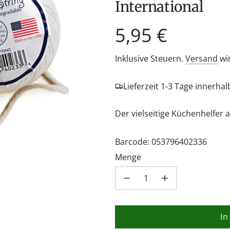
International
Regulärer
5,95 €
Preis
Inklusive Steuern.
Versand
wi
Lieferzeit 1-3 Tage innerha
Der vielseitige Küchenhelfer
Barcode: 053796402336
Menge
In