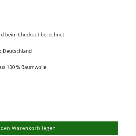
rd beim Checkout berechnet.
lb Deutschland
 aus 100 % Baumwolle.
 den Warenkorb legen
L