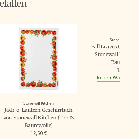
efallen
Stonewall Kitche
Fall Leaves Geschir
Stonewall Kitchen
Baumwolle
12,50 €
In den Warenkorb
Stonewall Kitchen
Jack-o-Lantern Geschirrtuch
von Stonewall Kitchen (100 %
Baumwolle)
12,50 €