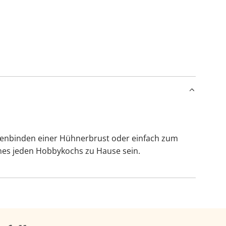
a
d
e
n
.
.
.
menbinden einer Hühnerbrust oder einfach zum
nes jeden Hobbykochs zu Hause sein.