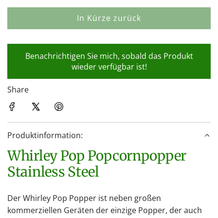
In Kürze zurück
L
a
d
Benachrichtigen Sie mich, sobald das Produkt
e
wieder verfügbar ist!
n
.
Share
.
.
Produktinformation:
Whirley Pop Popcornpopper
Stainless Steel
Der Whirley Pop Popper ist neben großen
kommerziellen Geräten der einzige Popper, der auch