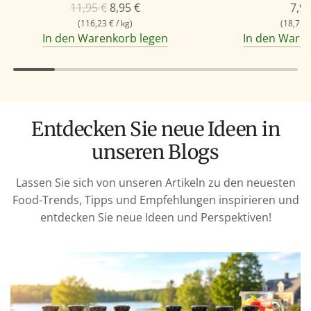
R
11,95 €
8,95 €
7,95
e
(
116,23 €
/
kg
)
(
18,71 
In den Warenkorb legen
In den Ware
g
u
l
ä
r
Entdecken Sie neue Ideen in
e
r
unseren Blogs
P
r
Lassen Sie sich von unseren Artikeln zu den neuesten
e
Food-Trends, Tipps und Empfehlungen inspirieren und
i
entdecken Sie neue Ideen und Perspektiven!
s