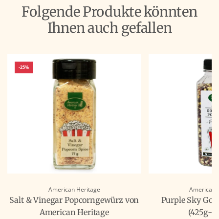
Folgende Produkte könnten
Ihnen auch gefallen
-25%
American Heritage
American 
Salt & Vinegar Popcorngewürz von
Purple Sky Go
American Heritage
(425g-F